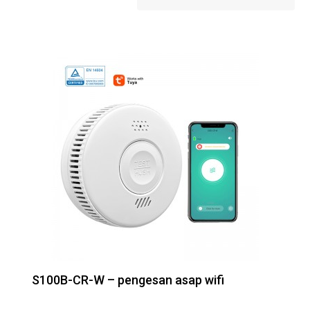
S100B-CR-W – pengesan asap wifi
T01- Pengesan Kamera Tersembunyi Pintar
AF2006 – Penggera Peribadi untuk wanita
untuk Anti-Surv...
–...