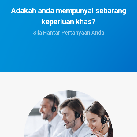
Adakah anda mempunyai sebarang
keperluan khas?
Sila Hantar Pertanyaan Anda