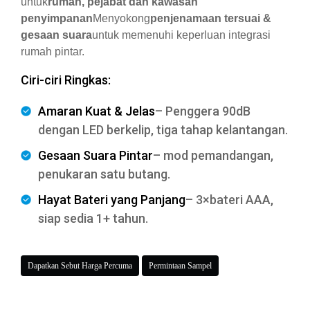
untuk
rumah, pejabat dan kawasan
penyimpanan
Menyokong
penjenamaan tersuai &
gesaan suara
untuk memenuhi keperluan integrasi
rumah pintar.
Ciri-ciri Ringkas:
Amaran Kuat & Jelas
– Penggera 90dB
dengan LED berkelip, tiga tahap kelantangan.
Gesaan Suara Pintar
– mod pemandangan,
penukaran satu butang.
Hayat Bateri yang Panjang
– 3×bateri AAA,
siap sedia 1+ tahun.
Dapatkan Sebut Harga Percuma
Permintaan Sampel