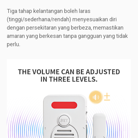
Tiga tahap kelantangan boleh laras
(tinggi/sederhana/rendah) menyesuaikan diri
dengan persekitaran yang berbeza, memastikan
amaran yang berkesan tanpa gangguan yang tidak
perlu.
Dikuasakan oleh bateri 3×AAA dengan penggunaan kuasa ultra rendah, memastikan masa siap sedia lebih daripada satu tahun dan penggantian tanpa kerumitan.
Pengesanan Tepat – Jarak Magnetik<15mm
Mencetuskan amaran apabila jurang melebihi 15mm, memastikan pengesanan status pintu/tingkap yang tepat dan mencegah penggera palsu.